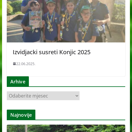
Izvidjacki susreti Konjic 2025
22.06.2025.
Arhive
A
r
h
Najnovije
i
v
e