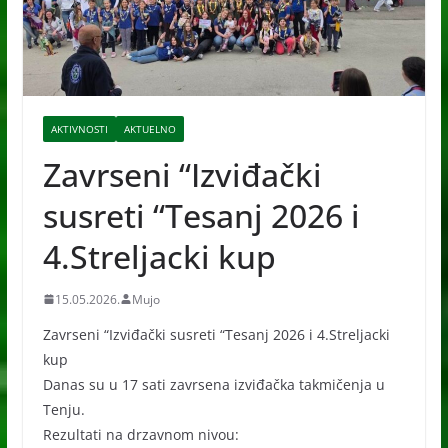
AKTIVNOSTI
AKTUELNO
Zavrseni “Izviđački
susreti “Tesanj 2026 i
4.Streljacki kup
15.05.2026.
Mujo
Zavrseni “Izviđački susreti “Tesanj 2026 i 4.Streljacki
kup
Danas su u 17 sati zavrsena izviđačka takmičenja u
Tenju.
Rezultati na drzavnom nivou: