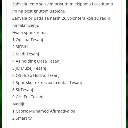
Zahvaljujemo se svim prisutnim ekipama i cestitamo
im na postignutom uspjehu.
Zahvala pripada za nasih 26 volontera koji su radili
na takmicenju.
Hvala sponzorima:
1.Opcina Tesanj
2.SiFBiH
3.Madi Tesanj
4.As holding Oaza Tesanj
5.JU Muzej Tesanj
6.OS Huso Hodzic Tesanj
7.Sportsko rekreacioni centar Tesanj
8.SKTesanj
9.Gril Eni Tesanj
Mediji:
1.Cabric Muhamed Afirmativa.ba
2.Smart tv