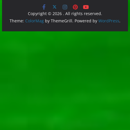
Copyright © 2026
. All rights reserved.
Theme:
ColorMag
by ThemeGrill. Powered by
WordPress
.