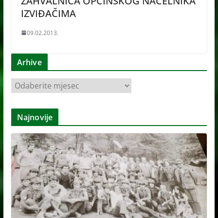
ZAHVALNICA OPĆINSKOG NAČELNIKA
IZVIĐAČIMA
09.02.2013.
Arhive
A
r
h
Najnovije
i
v
e