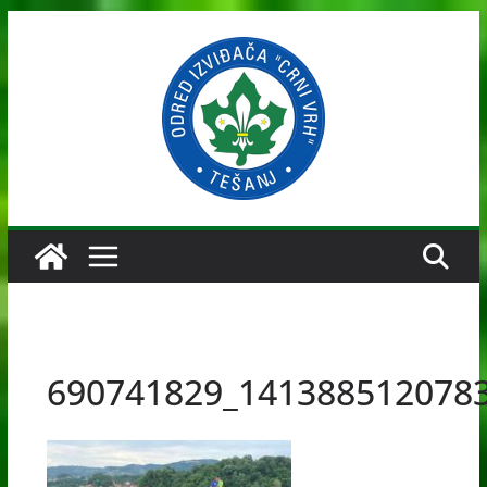
Skip
to
content
690741829_141388512078