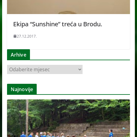
Ekipa “Sunshine” treća u Brodu.
27.12.2017.
Arhive
A
r
h
Najnovije
i
v
e