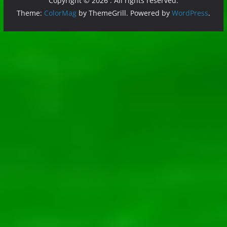
Copyright © 2026
. All rights reserved.
Theme:
ColorMag
by ThemeGrill. Powered by
WordPress
.