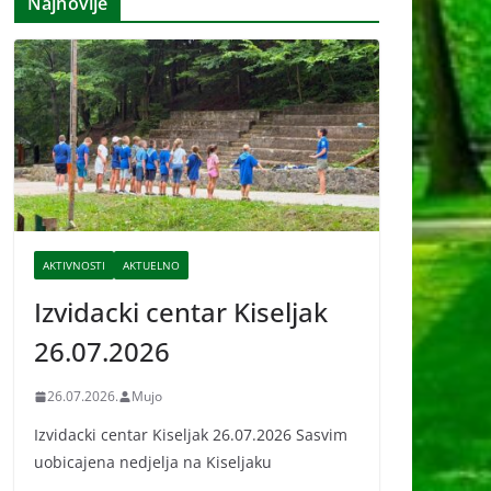
Najnovije
i
v
e
AKTIVNOSTI
AKTUELNO
Izvidacki centar Kiseljak
26.07.2026
26.07.2026.
Mujo
Izvidacki centar Kiseljak 26.07.2026 Sasvim
uobicajena nedjelja na Kiseljaku