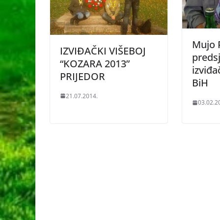
Mujo 
IZVIĐAČKI VIŠEBOJ
preds
“KOZARA 2013”
izviđa
PRIJEDOR
BiH
21.07.2014.
03.02.2