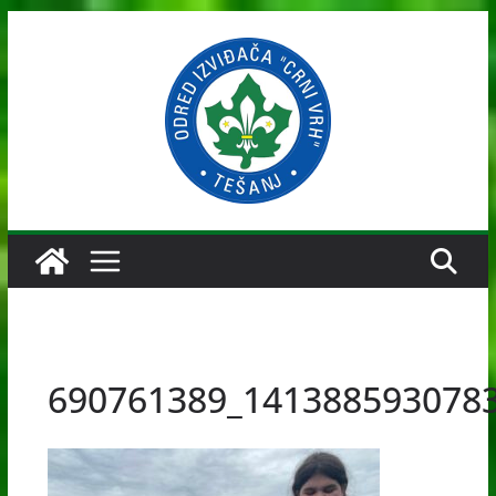
Skip
to
content
690761389_141388593078