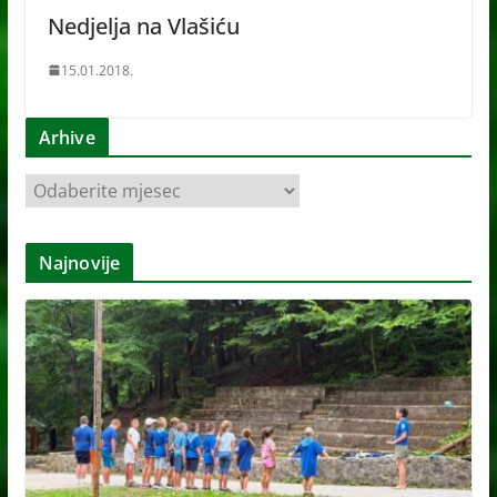
Nedjelja na Vlašiću
15.01.2018.
Arhive
A
r
h
Najnovije
i
v
e