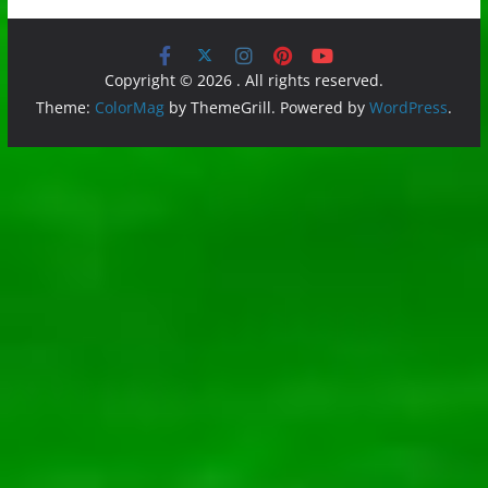
Copyright © 2026
. All rights reserved.
Theme:
ColorMag
by ThemeGrill. Powered by
WordPress
.