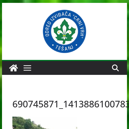
Skip
to
content
690745871_141388610078