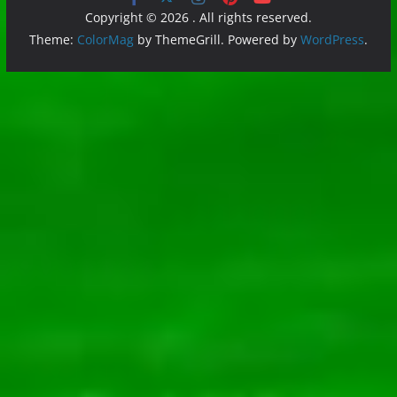
Copyright © 2026
. All rights reserved.
Theme:
ColorMag
by ThemeGrill. Powered by
WordPress
.