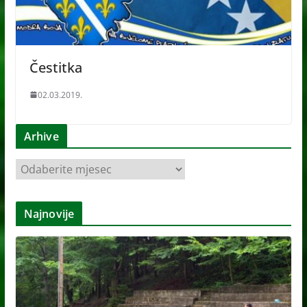
Čestitka
02.03.2019.
Arhive
A
r
h
Najnovije
i
v
e