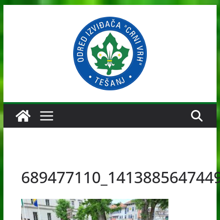
Skip
to
content
689477110_141388564744