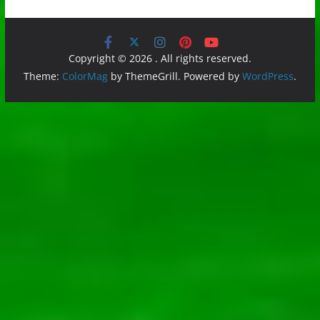
Copyright © 2026
. All rights reserved.
Theme:
ColorMag
by ThemeGrill. Powered by
WordPress
.