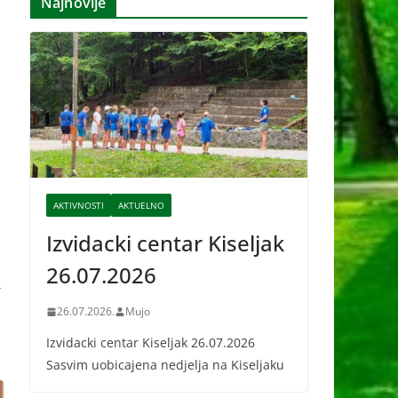
Najnovije
i
v
e
AKTIVNOSTI
AKTUELNO
Izvidacki centar Kiseljak
26.07.2026
→
26.07.2026.
Mujo
Izvidacki centar Kiseljak 26.07.2026
Sasvim uobicajena nedjelja na Kiseljaku