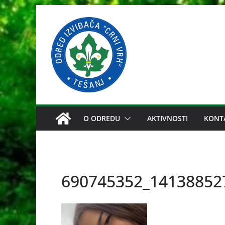
Skip
to
content
O ODREDU
AKTIVNOSTI
KONT
690745352_14138852