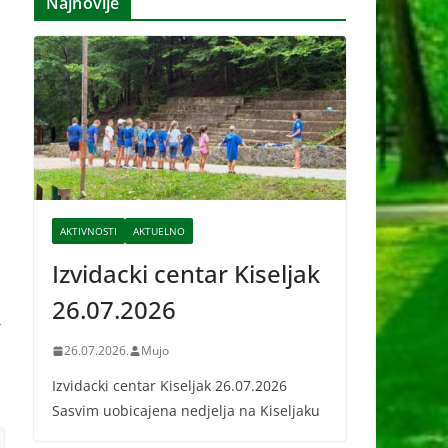
Najnovije
i
v
e
AKTIVNOSTI
AKTUELNO
Izvidacki centar Kiseljak
26.07.2026
→
26.07.2026.
Mujo
Izvidacki centar Kiseljak 26.07.2026
Sasvim uobicajena nedjelja na Kiseljaku