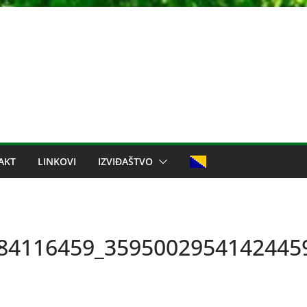
AKT
LINKOVI
IZVIĐAŠTVO
84116459_3595002954142445