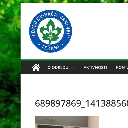
Skip
to
content
O ODREDU
AKTIVNOSTI
KONT
689897869_14138856