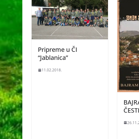
Pripreme u ČI
“Jablanica”
11.02.2018.
BAJ
ČEST
26.11.