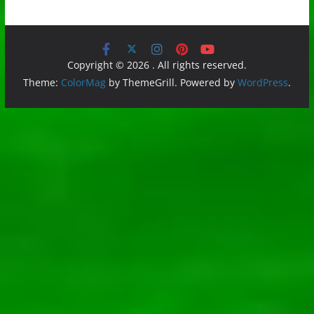
Copyright © 2026
. All rights reserved.
Theme:
ColorMag
by ThemeGrill. Powered by
WordPress
.