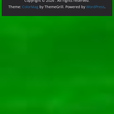
Copyright © 2026
. All rights reserved.
Theme:
ColorMag
by ThemeGrill. Powered by
WordPress
.