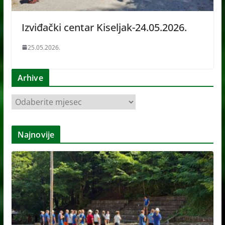
Izviđački centar Kiseljak-24.05.2026.
25.05.2026.
Arhive
A
r
h
Najnovije
i
v
e