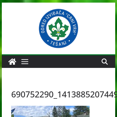
Skip
to
content
690752290_141388520744