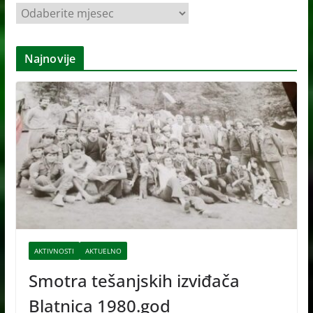
A
r
h
Najnovije
i
v
e
AKTIVNOSTI
AKTUELNO
Smotra tešanjskih izviđača
Blatnica 1980.god