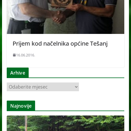
Prijem kod načelnika općine Tešanj
16.06.2016.
Arhive
A
r
h
Najnovije
i
v
e