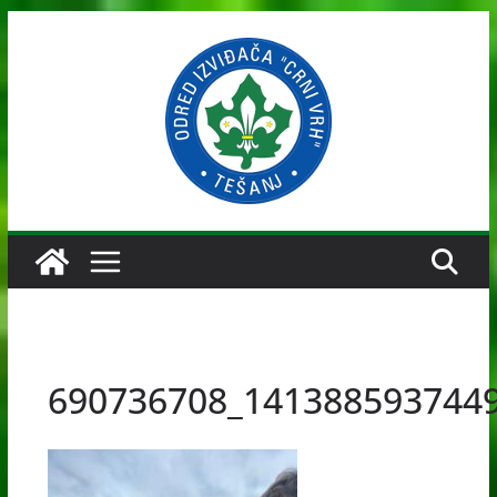
Skip
to
content
690736708_141388593744