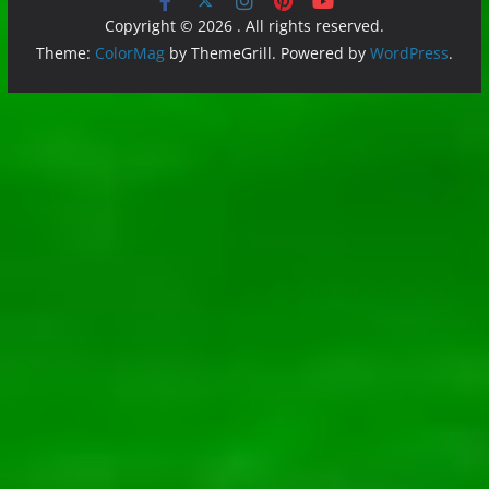
Copyright © 2026
. All rights reserved.
Theme:
ColorMag
by ThemeGrill. Powered by
WordPress
.