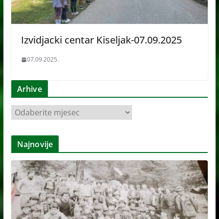
Izvidjacki centar Kiseljak-07.09.2025
07.09.2025.
Arhive
A
r
h
Najnovije
i
v
e