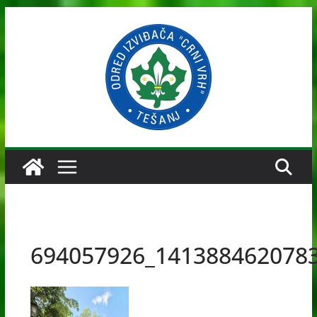
Skip
to
content
694057926_141388462078