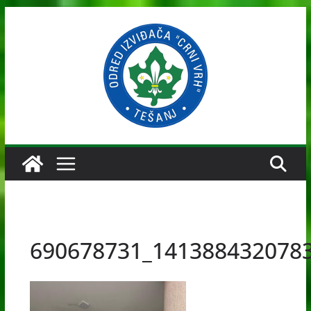
Skip
to
content
690678731_141388432078