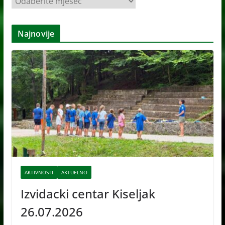
r
h
Najnovije
i
v
e
AKTIVNOSTI
AKTUELNO
Izvidacki centar Kiseljak
26.07.2026