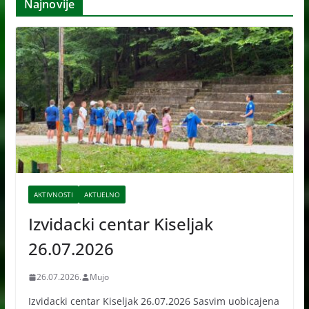
Najnovije
i
v
e
AKTIVNOSTI
AKTUELNO
Izvidacki centar Kiseljak
26.07.2026
26.07.2026.
Mujo
Izvidacki centar Kiseljak 26.07.2026 Sasvim uobicajena