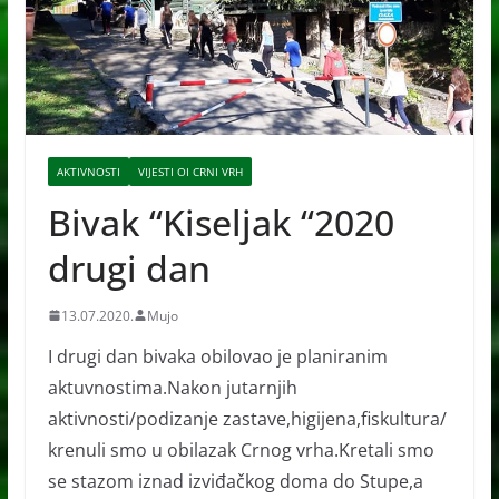
AKTIVNOSTI
VIJESTI OI CRNI VRH
Bivak “Kiseljak “2020
drugi dan
13.07.2020.
Mujo
I drugi dan bivaka obilovao je planiranim
aktuvnostima.Nakon jutarnjih
aktivnosti/podizanje zastave,higijena,fiskultura/
krenuli smo u obilazak Crnog vrha.Kretali smo
se stazom iznad izviđačkog doma do Stupe,a