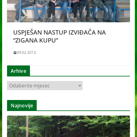
USPJEŠAN NASTUP IZVIĐAČA NA
“ZIGANA KUPU”
09.02.2013.
Arhive
A
r
h
Najnovije
i
v
e