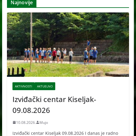
Najnovije
i
v
e
AKTIVNOSTI
AKTUELNO
Izviđački centar Kiseljak-
09.08.2026
10.08.2026.
Mujo
Izviđački centar Kiseljak 09.08.2026 I danas je radno