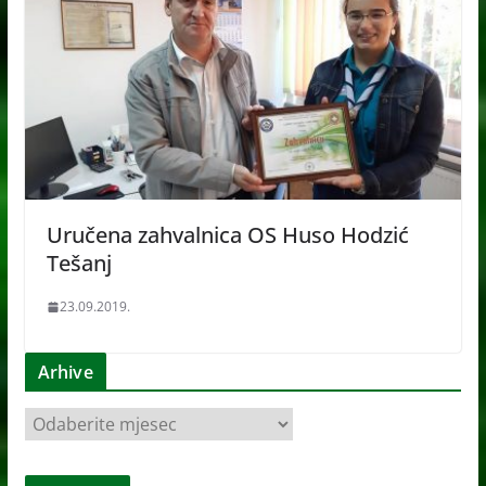
Uručena zahvalnica OS Huso Hodzić
Tešanj
23.09.2019.
Arhive
A
r
h