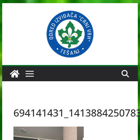
Skip
to
content
694141431_141388425078