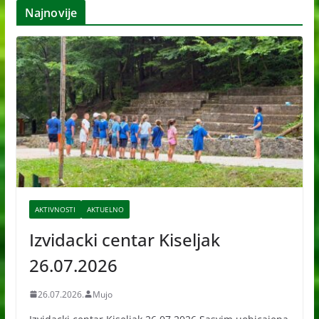
Najnovije
i
v
e
AKTIVNOSTI
AKTUELNO
Izvidacki centar Kiseljak
26.07.2026
26.07.2026.
Mujo