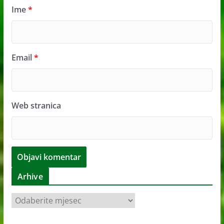
Ime
*
Email
*
Web stranica
Arhive
A
r
h