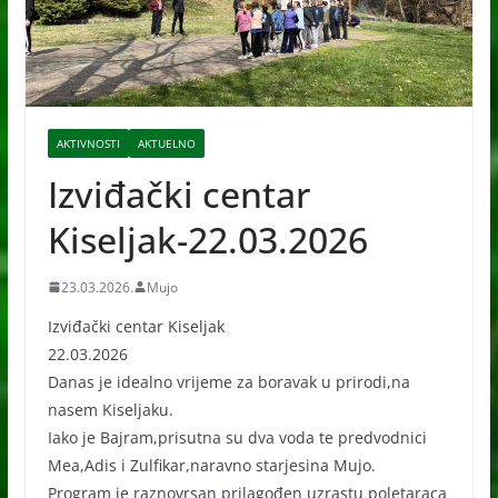
AKTIVNOSTI
AKTUELNO
Izviđački centar
Kiseljak-22.03.2026
23.03.2026.
Mujo
Izviđački centar Kiseljak
22.03.2026
Danas je idealno vrijeme za boravak u prirodi,na
nasem Kiseljaku.
Iako je Bajram,prisutna su dva voda te predvodnici
Mea,Adis i Zulfikar,naravno starjesina Mujo.
Program je raznovrsan prilagođen uzrastu poletaraca