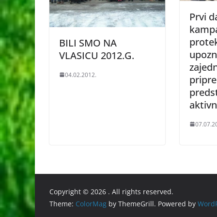
Prvi d
kampa
prote
BILI SMO NA
upozn
VLASICU 2012.G.
zajedn
04.02.2012.
pripr
preds
aktivn
07.07.2
Copyright © 2026
. All rights reserved.
Theme:
ColorMag
by ThemeGrill. Powered by
WordP