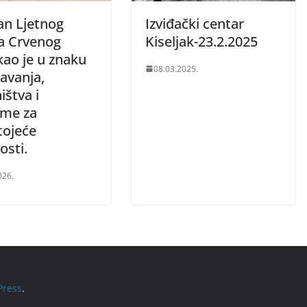
an Ljetnog
Izviđački centar
 Crvenog
Kiseljak-23.2.2025
kao je u znaku
08.03.2025.
avanja,
ištva i
eme za
tojeće
osti.
026.
ress
.