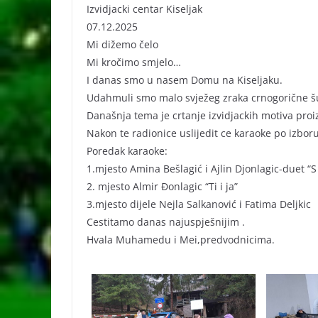
Izvidjacki centar Kiseljak
07.12.2025
Mi dižemo čelo
Mi kročimo smjelo…
I danas smo u nasem Domu na Kiseljaku.
Udahmuli smo malo svježeg zraka crnogorične šu
Današnja tema je crtanje izvidjackih motiva proizv
Nakon te radionice uslijedit ce karaoke po izboru
Poredak karaoke:
1.mjesto Amina Bešlagić i Ajlin Djonlagic-duet “S
2. mjesto Almir Đonlagic “Ti i ja”
3.mjesto dijele Nejla Salkanović i Fatima Deljkic
Cestitamo danas najuspješnijim .
Hvala Muhamedu i Mei,predvodnicima.