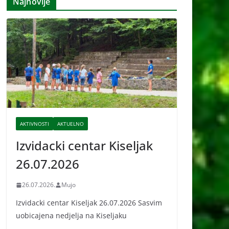
Najnovije
i
v
e
AKTIVNOSTI
AKTUELNO
Izvidacki centar Kiseljak
26.07.2026
26.07.2026.
Mujo
Izvidacki centar Kiseljak 26.07.2026 Sasvim
uobicajena nedjelja na Kiseljaku