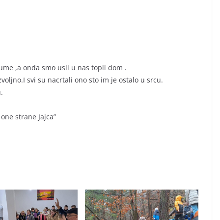
me ,a onda smo usli u nas topli dom .
oljno.I svi su nacrtali ono sto im je ostalo u srcu.
.
 one strane Jajca”