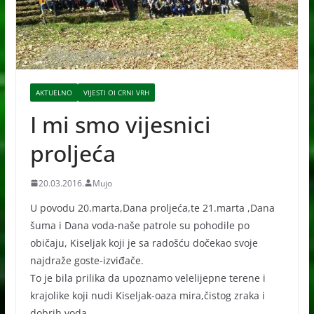
AKTUELNO
VIJESTI OI CRNI VRH
I mi smo vijesnici
proljeća
20.03.2016.
Mujo
U povodu 20.marta,Dana proljeća,te 21.marta ,Dana
šuma i Dana voda-naše patrole su pohodile po
običaju, Kiseljak koji je sa radošću dočekao svoje
najdraže goste-izviđače.
To je bila prilika da upoznamo velelijepne terene i
krajolike koji nudi Kiseljak-oaza mira,čistog zraka i
dobrih voda.