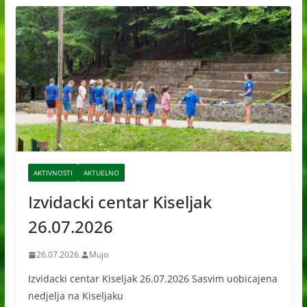
v
e
AKTIVNOSTI
AKTUELNO
Izvidacki centar Kiseljak
26.07.2026
26.07.2026.
Mujo
Izvidacki centar Kiseljak 26.07.2026 Sasvim uobicajena
nedjelja na Kiseljaku