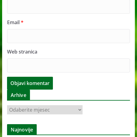
Email
*
Web stranica
Arhive
A
r
h
Najnovije
i