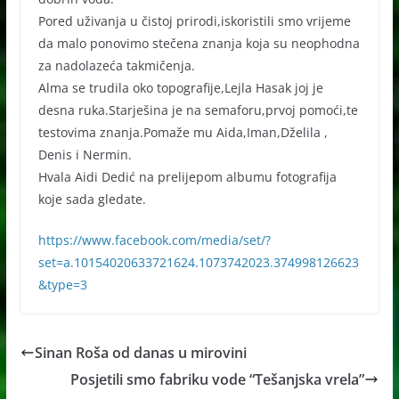
Pored uživanja u čistoj prirodi,iskoristili smo vrijeme
da malo ponovimo stečena znanja koja su neophodna
za nadolazeća takmičenja.
Alma se trudila oko topografije,Lejla Hasak joj je
desna ruka.Starješina je na semaforu,prvoj pomoći,te
testovima znanja.Pomaže mu Aida,Iman,Dželila ,
Denis i Nermin.
Hvala Aidi Dedić na prelijepom albumu fotografija
koje sada gledate.
https://www.facebook.com/media/set/?
set=a.10154020633721624.1073742023.374998126623
&type=3
Sinan Roša od danas u mirovini
Posjetili smo fabriku vode “Tešanjska vrela”