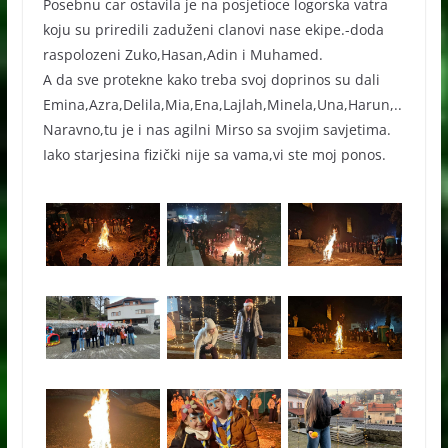
Posebnu car ostavila je na posjetioce logorska vatra
koju su priredili zaduženi clanovi nase ekipe.-doda
raspolozeni Zuko,Hasan,Adin i Muhamed.
A da sve protekne kako treba svoj doprinos su dali
Emina,Azra,Delila,Mia,Ena,Lajlah,Minela,Una,Harun,..
Naravno,tu je i nas agilni Mirso sa svojim savjetima.
Iako starjesina fizički nije sa vama,vi ste moj ponos.