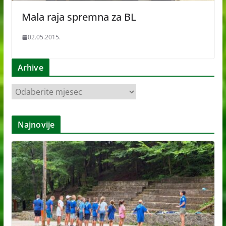
Mala raja spremna za BL
02.05.2015.
Arhive
A
r
h
Najnovije
i
v
e