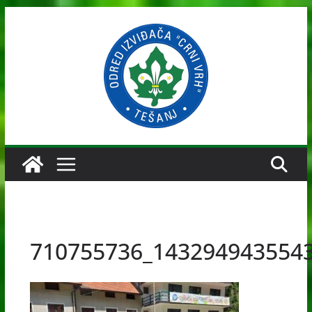
Skip
to
content
710755736_143294943554