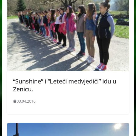
“Sunshine” i “Leteći medvjedići” idu u
Zenicu.
03.04.2016.