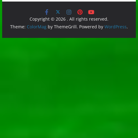
Copyright © 2026
. All rights reserved.
Theme:
ColorMag
by ThemeGrill. Powered by
WordPress
.