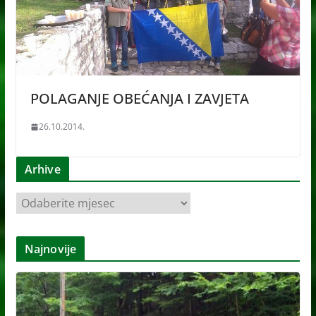
POLAGANJE OBEĆANJA I ZAVJETA
26.10.2014.
Arhive
A
r
h
Najnovije
i
v
e