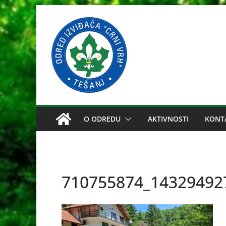
Skip
to
content
O ODREDU
AKTIVNOSTI
KONT
710755874_14329492