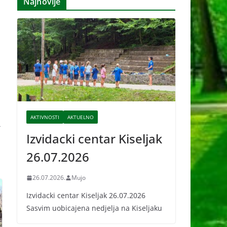
Najnovije
i
v
e
AKTIVNOSTI
AKTUELNO
→
Izvidacki centar Kiseljak
26.07.2026
26.07.2026.
Mujo
Izvidacki centar Kiseljak 26.07.2026
Sasvim uobicajena nedjelja na Kiseljaku