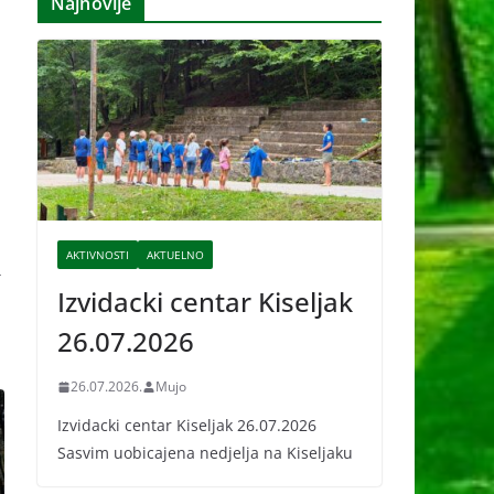
Najnovije
i
v
e
AKTIVNOSTI
AKTUELNO
→
Izvidacki centar Kiseljak
26.07.2026
26.07.2026.
Mujo
Izvidacki centar Kiseljak 26.07.2026
Sasvim uobicajena nedjelja na Kiseljaku