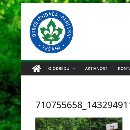
Skip
to
content
O ODREDU
AKTIVNOSTI
KONT
710755658_14329491