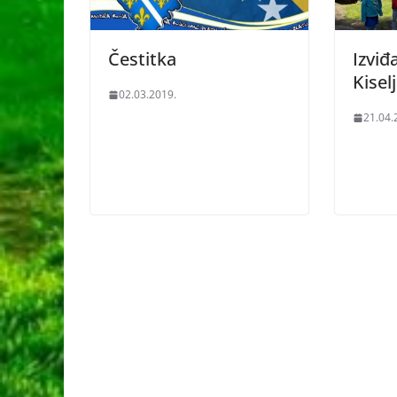
Čestitka
Izviđ
Kisel
02.03.2019.
21.04.