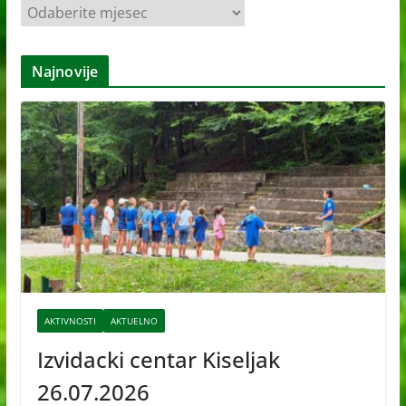
A
r
h
Najnovije
i
v
e
AKTIVNOSTI
AKTUELNO
Izvidacki centar Kiseljak
26.07.2026