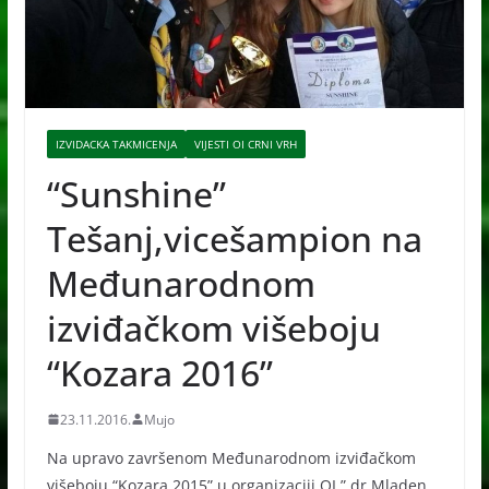
IZVIDACKA TAKMICENJA
VIJESTI OI CRNI VRH
“Sunshine”
Tešanj,vicešampion na
Međunarodnom
izviđačkom višeboju
“Kozara 2016”
23.11.2016.
Mujo
Na upravo završenom Međunarodnom izviđačkom
višeboju “Kozara 2015” u organizaciji OI ” dr.Mladen