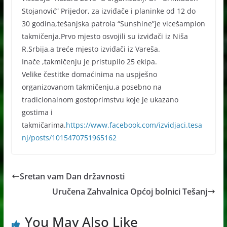
Stojanović” Prijedor, za izviđače i planinke od 12 do
30 godina,tešanjska patrola “Sunshine”je vicešampion
takmičenja.Prvo mjesto osvojili su izviđači iz Niša
R.Srbija,a treće mjesto izviđači iz Vareša.
Inače ,takmičenju je pristupilo 25 ekipa.
Velike čestitke domaćinima na uspješno
organizovanom takmičenju,a posebno na
tradicionalnom gostoprimstvu koje je ukazano
gostima i
takmičarima.
https://www.facebook.com/izvidjaci.tesa
nj/posts/1015470751965162
Sretan vam Dan državnosti
Uručena Zahvalnica Općoj bolnici Tešanj
You May Also Like