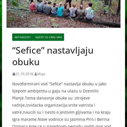
AKTIVNOSTI
VIJESTI OI CRNI VRH
“Sefice” nastavljaju
obuku
21.10.2018.
Mujo
Novoformirani vod “Sefice” nastavlja obuku u jako
lijepom ambijentu-u gaju na ulazu u Dzemilic
Planje.Tema danasnje obuke su :strojeve
radnje,izvidacka organizacija,vrste vatrista i
vatre,naucili su i nesto o jestivim gljivama i na kraju
igra marame.Nove vodnice su Jasmina Piro i Berina
Ostrvica koje ce u narednom periodu voditi ovaj vod.