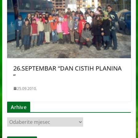
26.SEPTEMBAR “DAN CISTIH PLANINA
“
25.09.2010.
Arhive
A
r
h