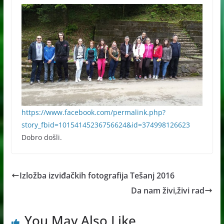
https://www.facebook.com/permalink.php?
story_fbid=10154145236756624&id=374998126623
Dobro došli.
Izložba izviđačkih fotografija Tešanj 2016
Da nam živi,živi rad
You May Also Like