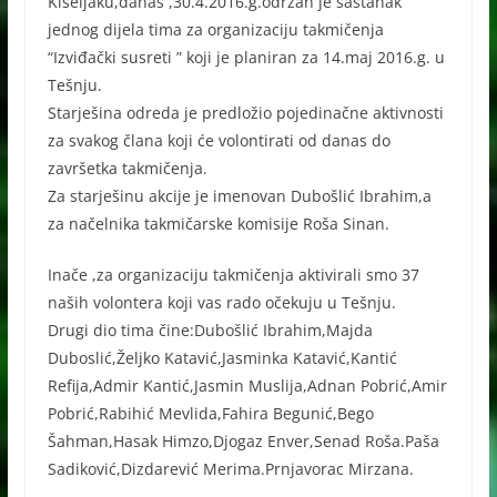
Kiseljaku,danas ,30.4.2016.g.održan je sastanak
jednog dijela tima za organizaciju takmičenja
“Izviđački susreti ” koji je planiran za 14.maj 2016.g. u
Tešnju.
Starješina odreda je predložio pojedinačne aktivnosti
za svakog člana koji će volontirati od danas do
završetka takmičenja.
Za starješinu akcije je imenovan Dubošlić Ibrahim,a
za načelnika takmičarske komisije R
oša Sinan.
Inače ,za organizaciju takmičenja aktivirali smo 37
naših volontera koji vas rado očekuju u Tešnju.
Drugi dio tima čine:Dubošlić Ibrahim,Majda
Duboslić,Željko Katavić,Jasminka Katavić,Kantić
Refija,Admir Kantić,Jasmin Muslija,Adnan Pobrić,Amir
Pobrić,Rabihić Mevlida,Fahira Begunić,Bego
Šahman,Hasak Himzo,Djogaz Enver,Senad Roša.Paša
Sadiković,Dizdarević Merima.Prnjavorac Mirzana.