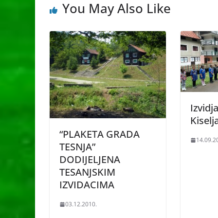
You May Also Like
Izvidj
Kiselj
“PLAKETA GRADA
14.09.2
TESNJA”
DODIJELJENA
TESANJSKIM
IZVIDACIMA
03.12.2010.