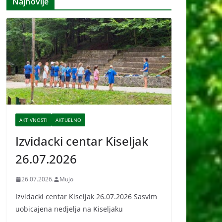
Najnovije
i
v
e
AKTIVNOSTI
AKTUELNO
Izvidacki centar Kiseljak
26.07.2026
26.07.2026.
Mujo
Izvidacki centar Kiseljak 26.07.2026 Sasvim
uobicajena nedjelja na Kiseljaku