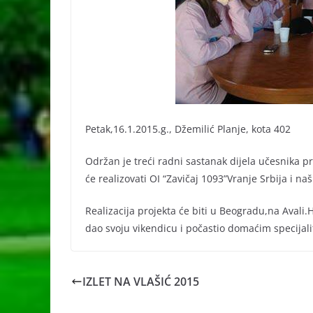
Petak,16.1.2015.g., Džemilić Planje, kota 402
Održan je treći radni sastanak dijela učesnika pr
će realizovati OI “Zavičaj 1093”Vranje Srbija i naš
Realizacija projekta će biti u Beogradu,na Aval
dao svoju vikendicu i počastio domaćim specijali
IZLET NA VLAŠIĆ 2015