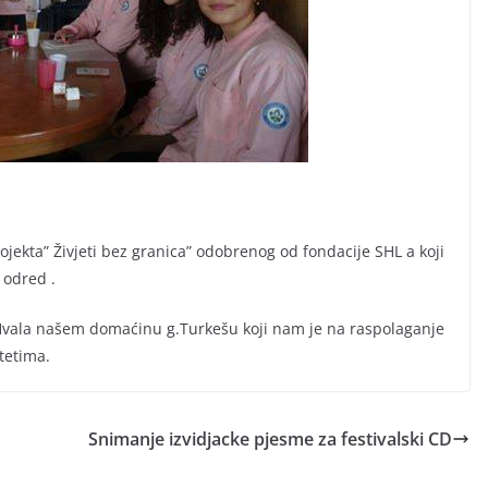
ojekta” Živjeti bez granica” odobrenog od fondacije SHL a koji
 odred .
i.Hvala našem domaćinu g.Turkešu koji nam je na raspolaganje
tetima.
Snimanje izvidjacke pjesme za festivalski CD