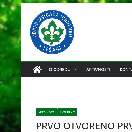
Skip
to
content
O ODREDU
AKTIVNOSTI
KONT
AKTIVNOSTI
AKTUELNO
PRVO OTVORENO PRV