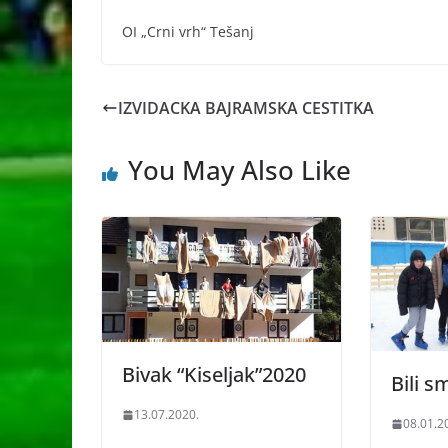
OI „Crni vrh“ Tešanj
IZVIDACKA BAJRAMSKA CESTITKA
You May Also Like
Bivak “Kiseljak”2020
Bili s
13.07.2020.
08.01.2