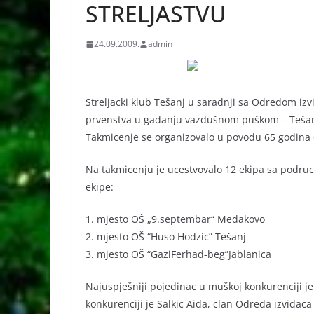
STRELJASTVU
24.09.2009.
admin
Streljacki klub Tešanj u saradnji sa Odredom izv
prvenstva u gadanju vazdušnom puškom – Tešan
Takmicenje se organizovalo u povodu 65 godina 
Na takmicenju je ucestvovalo 12 ekipa sa podrucj
ekipe:
1. mjesto OŠ „9.septembar“ Medakovo
2. mjesto OŠ “Huso Hodzic” Tešanj
3. mjesto OŠ “GaziFerhad-beg”Jablanica
Najuspješniji pojedinac u muškoj konkurenciji je
konkurenciji je Salkic Aida, clan Odreda izvidaca 