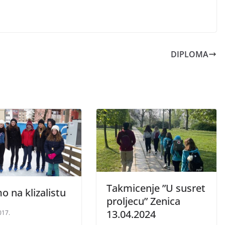
DIPLOMA
Takmicenje ”U susret
mo na klizalistu
proljecu” Zenica
13.04.2024
017.