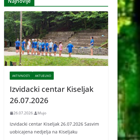
Najnovije
i
v
e
AKTIVNOSTI
AKTUELNO
Izvidacki centar Kiseljak
26.07.2026
26.07.2026.
Mujo
Izvidacki centar Kiseljak 26.07.2026 Sasvim
uobicajena nedjelja na Kiseljaku