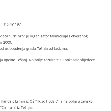
idaca “Crni vrh” je organizator takmicenja I otvorenog
j 2009.
od oslobodenja grada Tešnja od fašizma.
a opcine Tešanj. Najbolje rezultate su pokazale slijedece
 Handzic Ermin iz OŠ “Huso Hodzic”, a najbolja u zenskoj
“Crni vrh” iz Tešnja.