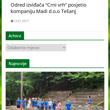
Odred izviđača “Crni vrh” posjetio
kompaniju Madi d.o.o Tešanj
13.01.2017.
Arhive
A
r
h
Najnovije
i
v
e