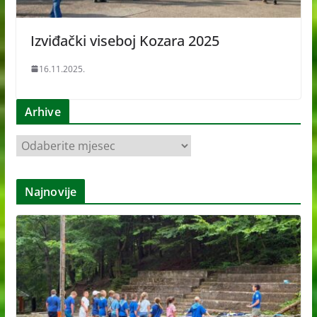
Izviđački viseboj Kozara 2025
16.11.2025.
Arhive
A
r
h
Najnovije
i
v
e