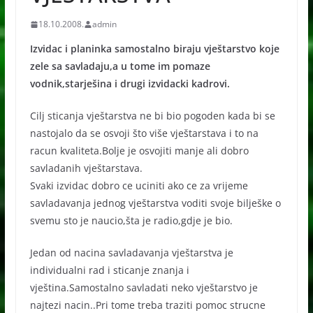
18.10.2008.
admin
Izvidac i planinka samostalno biraju vještarstvo koje
zele sa savladaju,a u tome im pomaze
vodnik,starješina i drugi izvidacki kadrovi.
Cilj sticanja vještarstva ne bi bio pogoden kada bi se
nastojalo da se osvoji što više vještarstava i to na
racun kvaliteta.Bolje je osvojiti manje ali dobro
savladanih vještarstava.
Svaki izvidac dobro ce uciniti ako ce za vrijeme
savladavanja jednog vještarstva voditi svoje bilješke o
svemu sto je naucio,šta je radio,gdje je bio.
Jedan od nacina savladavanja vještarstva je
individualni rad i sticanje znanja i
vještina.Samostalno savladati neko vještarstvo je
najtezi nacin..Pri tome treba traziti pomoc strucne