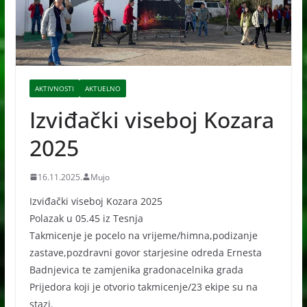
AKTIVNOSTI
AKTUELNO
Izviđački viseboj Kozara
2025
16.11.2025.
Mujo
Izviđački viseboj Kozara 2025
Polazak u 05.45 iz Tesnja
Takmicenje je pocelo na vrijeme/himna,podizanje
zastave,pozdravni govor starjesine odreda Ernesta
Badnjevica te zamjenika gradonacelnika grada
Prijedora koji je otvorio takmicenje/23 ekipe su na
stazi.