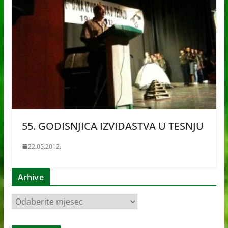
55. GODISNJICA IZVIDASTVA U TESNJU
22.05.2012.
Arhive
A
r
h