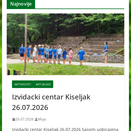
Najnovije
i
v
e
AKTIVNOSTI
AKTUELNO
Izvidacki centar Kiseljak
26.07.2026
26.07.2026.
Mujo
Izvidacki centar Kiseljak 26.07.2026 Sasvim uobicajena