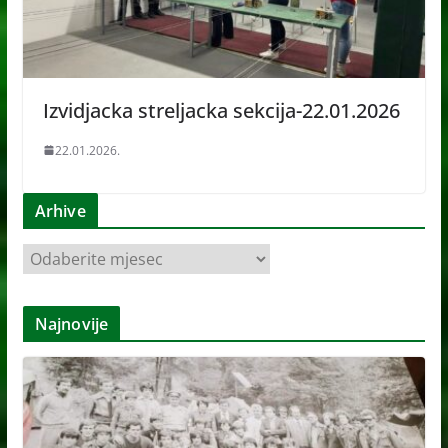
Izvidjacka streljacka sekcija-22.01.2026
22.01.2026.
Arhive
A
r
h
Najnovije
i
v
e