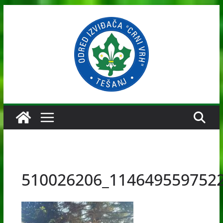
Skip
to
content
510026206_114649559752