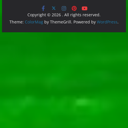
Copyright © 2026
. All rights reserved.
Theme:
ColorMag
by ThemeGrill. Powered by
WordPress
.