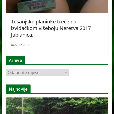
Tesanjske planinke treće na
izviđačkom višeboju Neretva 2017
Jablanica,
27.12.2017.
Arhive
A
r
h
Najnovije
i
v
e