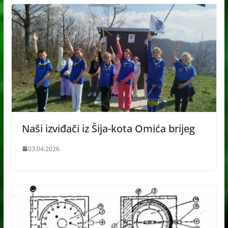
Naši izviđači iz Šija-kota Omića brijeg
03.04.2026.