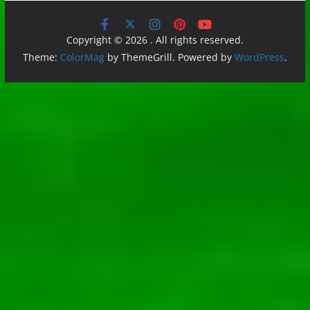
Copyright © 2026
. All rights reserved.
Theme:
ColorMag
by ThemeGrill. Powered by
WordPress
.