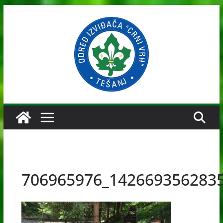
Skip
to
content
706965976_142669356283