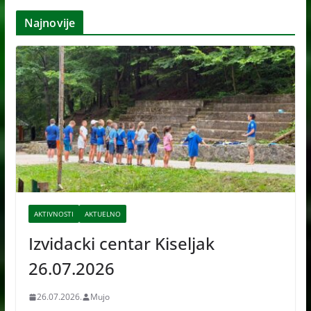
h
Najnovije
i
v
e
AKTIVNOSTI
AKTUELNO
Izvidacki centar Kiseljak
26.07.2026
26.07.2026.
Mujo