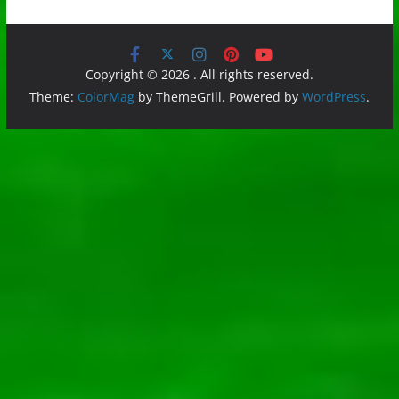
Copyright © 2026
. All rights reserved.
Theme:
ColorMag
by ThemeGrill. Powered by
WordPress
.