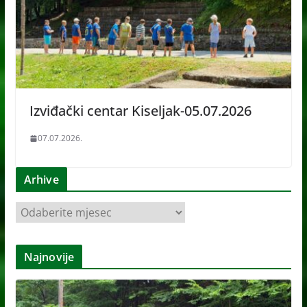
Izviđački centar Kiseljak-05.07.2026
07.07.2026.
Arhive
A
r
h
Najnovije
i
v
e