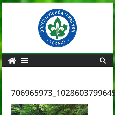
Skip
to
content
706965973_102860379964