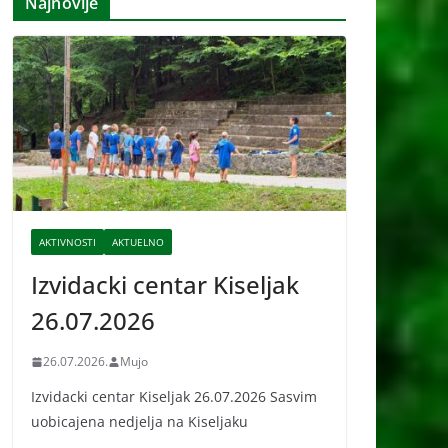
Najnovije
i
v
e
AKTIVNOSTI
AKTUELNO
Izvidacki centar Kiseljak
26.07.2026
26.07.2026.
Mujo
Izvidacki centar Kiseljak 26.07.2026 Sasvim
uobicajena nedjelja na Kiseljaku