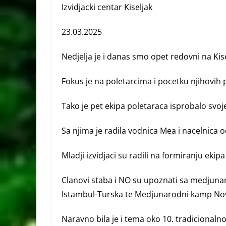
Izvidjacki centar Kiseljak
23.03.2025
Nedjelja je i danas smo opet redovni na Kis
Fokus je na poletarcima i pocetku njihovih
Tako je pet ekipa poletaraca isprobalo svoj
Sa
njima je radila vodnica Mea i nacelnica
Mladji izvidjaci su radili na formiranju ekip
Clanovi staba i NO su upoznati sa medjun
Istambul-Turska te Medjunarodni kamp Novi
Naravno bila je i tema oko 10. tradicionalnog