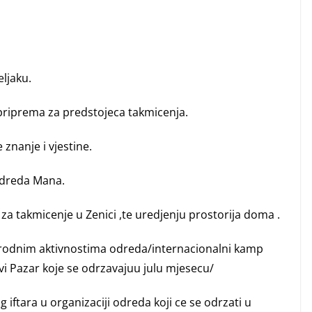
eljaku.
 priprema za predstojeca takmicenja.
e znanje i
vjestine.
 odreda Mana.
a za takmicenje u Zenici ,te uredjenju prostorija doma .
arodnim aktivnostima odreda/internacionalni kamp
 Pazar koje se odrzavajuu julu mjesecu/
 iftara u organizaciji odreda koji ce se odrzati u