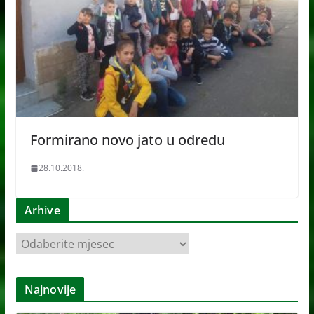
Formirano novo jato u odredu
28.10.2018.
Arhive
A
r
h
Najnovije
i
v