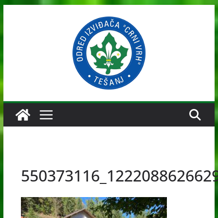
Skip
to
content
550373116_122208862662