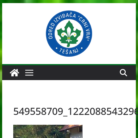
Skip
to
content
549558709_122208854329