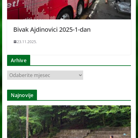
Bivak Ajdinovici 2025-1-dan
23.11.2025.
Arhive
A
r
h
Najnovije
i
v
e