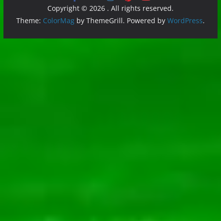
Copyright © 2026
. All rights reserved.
Theme:
ColorMag
by ThemeGrill. Powered by
WordPress
.