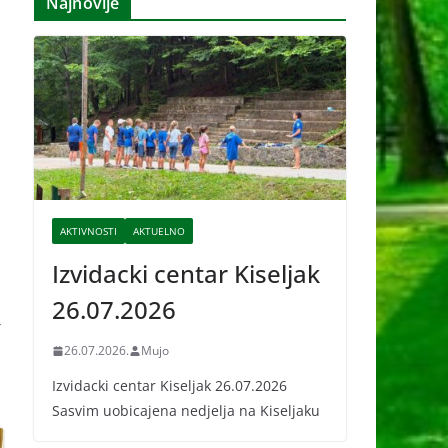
Najnovije
i
v
e
AKTIVNOSTI
AKTUELNO
Izvidacki centar Kiseljak
26.07.2026
→
26.07.2026.
Mujo
Izvidacki centar Kiseljak 26.07.2026
Sasvim uobicajena nedjelja na Kiseljaku