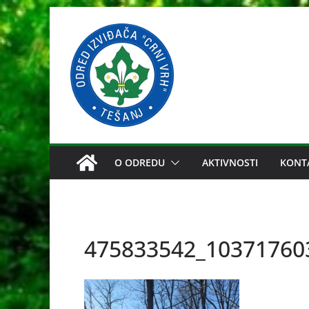
Skip
to
content
O ODREDU
AKTIVNOSTI
KONT
475833542_10371760