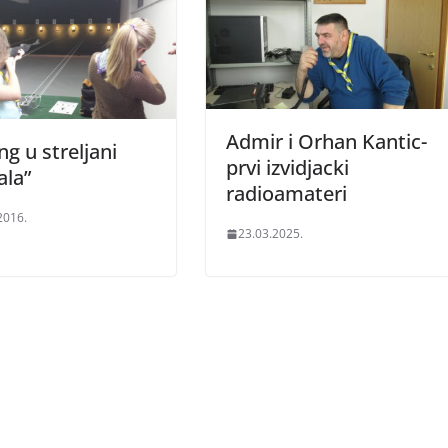
Admir i Orhan Kantic-
ng u streljani
prvi izvidjacki
ala”
radioamateri
2016.
23.03.2025.