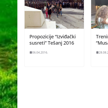
Propozicije “Izviđački
Treni
susreti” Tešanj 2016
“Mus
06.04.2016.
28.08.