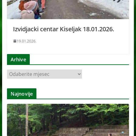
Izvidjacki centar Kiseljak 18.01.2026.
19.01.2026.
Arhive
A
r
h
Najnovije
i
v
e