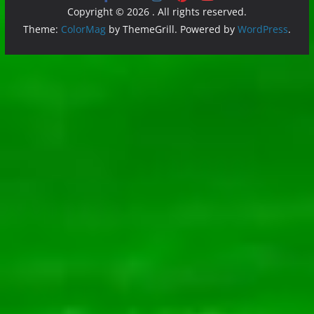
Copyright © 2026
. All rights reserved.
Theme:
ColorMag
by ThemeGrill. Powered by
WordPress
.