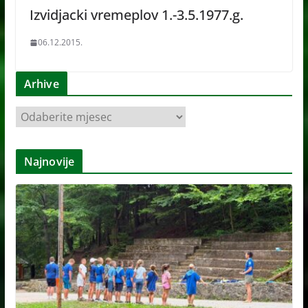
Izvidjacki vremeplov 1.-3.5.1977.g.
06.12.2015.
Arhive
A
r
h
Najnovije
i
v
e