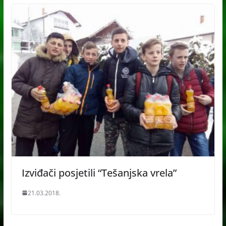
Izviđači posjetili “Tešanjska vrela”
21.03.2018.