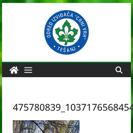
Skip
to
content
475780839_103717656845