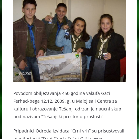
Povodom obiljezavanja 450 godina vakufa Gazi
Ferhad-bega 12.12. 2009. g. u Maloj sali Centra za
kulturu i obrazovanje Tešanj, odrzan je naucni skup
pod nazivom “Tešanjski prostor u prošlosti”.
Pripadnici Odreda izvidaca “Crni vrh” su prisustvovali
manifestaciji “Dani Grada Tešnja”. Na ovom